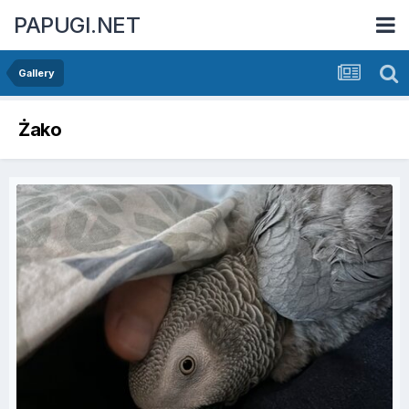
PAPUGI.NET
Gallery
Żako